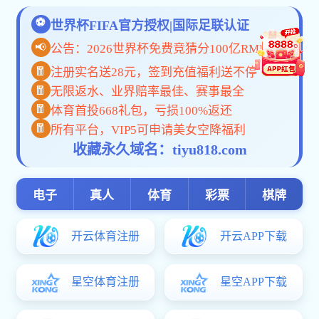
返回首页
刷新