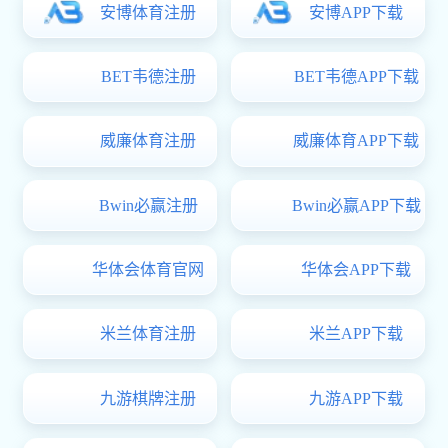
拼三张免费版新闻
乐鱼体育平台安全
闻“汛”而动
飞轮聚力，稳健突围！加加食品集团召开2026半年度营销大会
飞轮聚力，稳健突围！加加食品集团召开2026半年度营销
大会
情暖新春！加