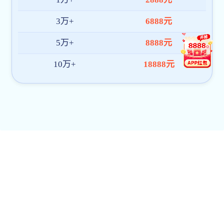
减盐理念
减